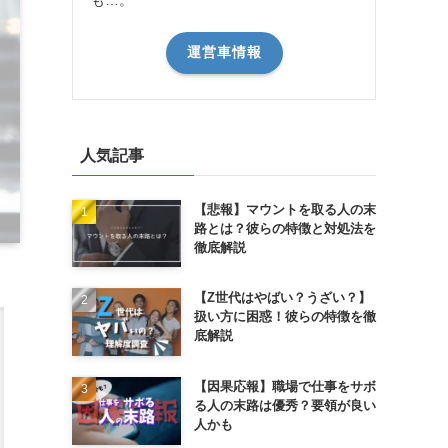
運営車情報
人気記事
【悲報】マウントを取る人の末
路とは？彼らの特徴と対処法を
徹底解説
【Z世代はやばい？うざい？】
扱い方に困惑！彼らの特徴を徹
底解説
【因果応報】職場で仕事をサボ
る人の末路は優秀？要領が良い
人かも