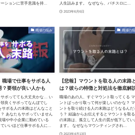
ーションに苦手意識を持...
人生詰みます。 なぜなら、パチスロに...
2023年6月6日
職場の悩み
職場の
】職場で仕事をサボる人
【悲報】マウントを取る人の末路
秀？要領が良い人かも
は？彼らの特徴と対処法を徹底解
サボってても大丈夫かな… い
職場のあの人、すぐマウント取ってくる 
要領良くサボってなんぼでし
ントばっかり取って何が楽しいのかな？ 
をサボる人の末路はどんなこと
ントを取り続ける人の末路はどうなるんだ
？ あなたもサボっていません
う？ 結論からお伝えするとマウントを取
現場や中小企業に勤めている
の末路は、孤立して人生の質が低下してい
ていいほど仕事サボる人に...
ます。 なぜならマウンティングされ...
2023年4月13日