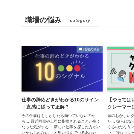
職場の悩み
– category –
職場の悩み
仕事の辞めどきがわかる10のサイン
【やっては
｜直感に従って正解？
クレーマー
今の仕事はもしかしたら向いていないのか
頭のおかしい
も… 最近同僚や上司に指摘されることが多く
た… 彼らはな
なった気がする… 新しい仕事を探した方がい
くるのだろう？
いかもしれない… と思い悩んでいるあなた
い！ 実はクレ