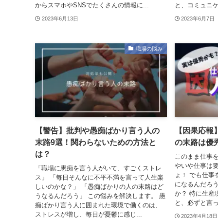
からスマホやSNSでたくさんの情報に...
と、コミュニケ
2023年6月13日
2023年6月7日
職場の悩み
【警告】批判や愚痴ばかり言う人の
【因果応報
末路9選！関わらないための方法と
の末路は優
は？
このまま仕事を
やいや仕事は
「職場に愚痴を言う人がいて、すごくストレ
ょ！ でも仕事
ス」 「毎日そんなに不平不満を言って人生楽
になるんだろう
しいのかな？」 「愚痴ばかりの人の末路はど
か？ 特に生産
うなるんだろう」 この悩みを解決します。 愚
と、必ずと言っ
痴ばかり言う人に囲まれた環境で働くのは、
ストレスが増し、毎日が憂鬱に感じ...
2023年4月18日