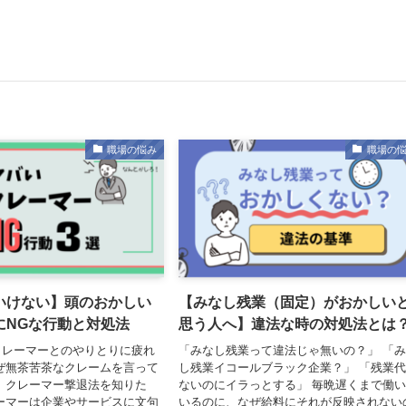
職場の悩み
職場の
いけない】頭のおかしい
【みなし残業（固定）がおかしい
にNGな行動と対処法
思う人へ】違法な時の対処法とは
クレーマーとのやりとりに疲れ
「みなし残業って違法じゃ無いの？」 「
ぜ無茶苦茶なクレームを言って
し残業イコールブラック企業？」 「残業
 クレーマー撃退法を知りた
ないのにイラっとする」 毎晩遅くまで働
ーマーは企業やサービスに文句
いるのに、なぜ給料にそれが反映されない