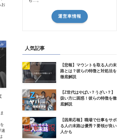
らお
運営車情報
悩み
人気記事
【悲報】マウントを取る人の末
路とは？彼らの特徴と対処法を
徹底解説
【Z世代はやばい？うざい？】
末
扱い方に困惑！彼らの特徴を徹
底解説
のま
【因果応報】職場で仕事をサボ
金を
る人の末路は優秀？要領が良い
早速
人かも
は