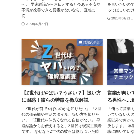
へ。 早速結論からお伝えすると今ある不安や
を言いたいの
不満が改善できる要素がないなら、直感に
ってほしいだけ
従...
2023年6月21日
2023年6月27日
職場の悩み
【Z世代はやばい？うざい？】扱い方
営業が向い
に困惑！彼らの特徴を徹底解説
る男性へ…
「Z世代が何でやばいのかを知りたい」 「Z世
「俺って営業向
代の価値観や生活スタイル、扱い方を知りた
いていない人の
い」 「Z世代を仲良くなれる自信がない」 早
業以外で何かで
速結論からお伝えすると、Z世代は現実主義者
決します。 早
です。 なぜならZ世代の彼らは物心ついた時
職に向いてい