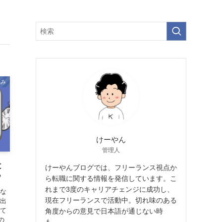
悩み
けーやん
管理人
と
けーやんブログでは、フリーランス視点か
？
ら転職に関する情報を発信しています。こ
れまで3度のキャリアチェンジに成功し、
みな
現在フリーランスで活動中。切れ味のある
代出
いて
角度からの意見で日本語が通じない時
の
も…。