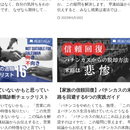
ではなく、自分の気持ちをわか
か。 この疑問を解決します。 早速結論か
です。 なぜなら期待して...
伝えすると、みなし残業は違法では...
2023年6月18日
職場の悩み
職場の
ていないかもと思ってい
【家族の信頼回復】パチンカスの
適職診断チェックリスト
路を回避する6つの実践ガイド
いてないかも…」 「営業に向
「パチンコをやめたくても、無理」 「こ
特徴を知りたい」 「この先営
まパチンカス生活を続けていたらどうなる
きないかな…」 この悩みを解
の？」 「パチンカスの知人にこれ以上お
速結論からお伝えすると。営業
貸すのはイヤだ」 この疑問に答えます。 
ない人の特徴をひと言でいう
結論からお伝えすると、パチンカスの末路