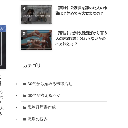
【実録】公務員を辞めた人の末
路は？辞めても大丈夫なの？
悩み
【警告】批判や愚痴ばかり言う
人の末路9選！関わらないため
の方法とは？
カテゴリ
と
説
30代から始める転職活動
マウ
30代が抱える不安
マウ
ろ
職務経歴書作成
る人
き
職場の悩み